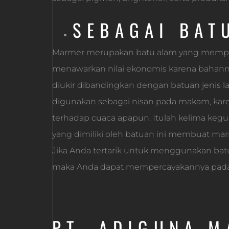
SEBAGAI BAT
Marmer merupakan batu alam yang mempunya
menawarkan nilai ekonomis karena bahanny
diukir dibandingkan dengan batuan jenis l
digunakan sebagai nisan pada makam, kar
terhadap cuaca apapun. Itulah kelima keg
yang dimiliki oleh batuan ini membuat ma
Jika Anda tertarik untuk menggunakan ba
maka Anda dapat mempercayakannya pada 
PT. ADIGUNA 