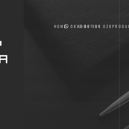
HOME
0812 88 999 028
ABOUT US
PRODU