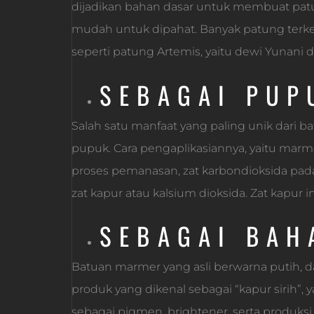
dijadikan bahan dasar untuk membuat pat
mudah untuk dipahat. Banyak patung terken
seperti patung Artemis, yaitu dewi Yunani da
SEBAGAI PUP
Salah satu manfaat yang paling unik dari 
pupuk. Cara pengaplikasiannya, yaitu marm
proses pemanasan, zat karbondioksida pa
zat kapur atau kalsium dioksida. Zat kapur
SEBAGAI BAH
Batuan marmer yang asli berwarna putih
produk yang dikenal sebagai “kapur sirih”, 
sebagai pigmen, brightener, serta produksi 