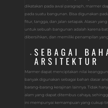
dikatakan pada awal paragraph, marmer dapa
pada suatu bangunan. Bisa digunakan pada d
fitur, tangga, dan jalan setapak. Alasan 
untuk sebuah bangunan adalah karena ba
dibersihkan, dan memiliki penampilan yan
SEBAGAI BAH
ARSITEKTUR
Marmer dapat menciptakan nilai keangguna
banyak digunakan sebagai bahan dasar aneka
barang-barang kerajinan lainnya. Tidak han
alam yang dapat ditembus cahaya, sehingga
ini mempunyai kemampuan yang cukup ting