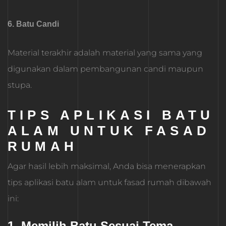
6. Batu Candi
Material terakhir adalah material yang sama yang
digunakan dalam pembangunan candi maupun
stupa.
TIPS APLIKASI BATU
ALAM UNTUK FASAD
RUMAH
Agar hasil lebih maksimal, Anda bisa menerapkan
tips aplikasi batu alam untuk fasad rumah dibawah
ini:
1. Memilih Batu Sesuai Tema