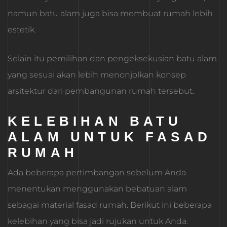
namun batu alam juga bisa membuat rumah lebih
estetik.
Selain itu pemilihan dan pengeksekusian batu alam
yang sesuai akan lebih menonjolkan konsep
arsitektur dari pembangunan rumah tersebut.
KELEBIHAN BATU
ALAM UNTUK FASAD
RUMAH
Ada beberapa pertimbangan sebelum Anda
menentukan menggunakan bebatuan alam
sebagai material fasad rumah. Berikut ini beberapa
kelebihan yang bisa jadi rujukan untuk Anda: