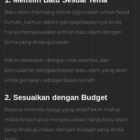
Batu alam memang cocok digunakan untuk fasad
rumah, namun dalam pengaplikasiannya Anda
harus menyesuaikan pilihan batu alam dengan
tema yang Anda gunakan.
Hal ini berkaitan dengan nilai estetika, dan
kemudahan pengaplikasian batu alam yang akan
Anda gunakan sebagai fasad rumah.
2. Sesuaikan dengan Budget
Karena memiliki harga yang relatif lebih mahal,
maka Anda harus menyesuaikan harga batu alam
yang Anda gunakan dengan budget yang Anda
miliki.