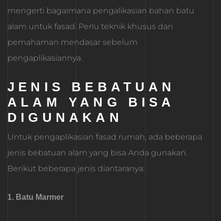
mengerti bagaimana pengalikasian bahan batu
alam untuk fasad. Perlu teknik khusus dan
pemahaman mendasar sebelum
pengaplikasiannya.
JENIS BEBATUAN
ALAM YANG BISA
DIGUNAKAN
Untuk pengaplikasian fasad rumah, ada beberapa
jenis bebatuan alam yang bisa Anda gunakan.
Berikut beberapa jenis diantaranya:
1. Batu Marmer