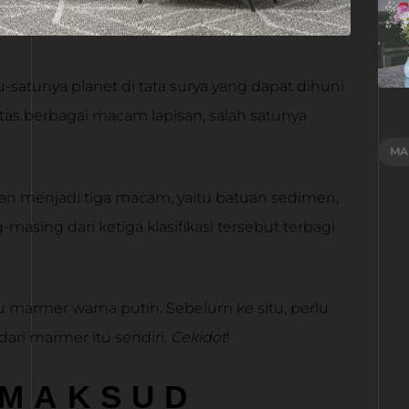
-satunya planet di tata surya yang dapat dihuni
tas berbagai macam lapisan, salah satunya
MA
kan menjadi tiga macam, yaitu batuan sedimen,
asing dari ketiga klasifikasi tersebut terbagi
u marmer warna putih. Sebelum ke situ, perlu
ari marmer itu sendiri.
Cekidot
!
IMAKSUD