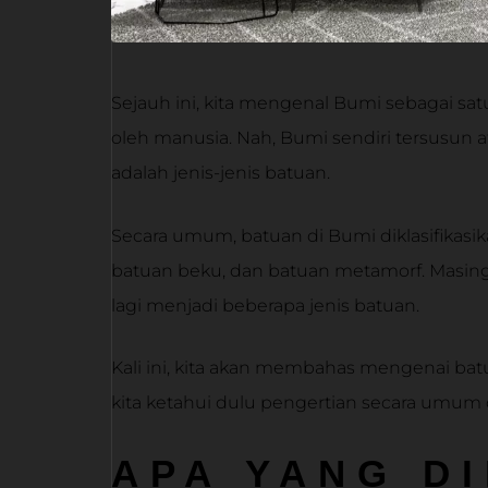
Sejauh ini, kita mengenal Bumi sebagai satu
oleh manusia. Nah, Bumi sendiri tersusun a
adalah jenis-jenis batuan.
Secara umum, batuan di Bumi diklasifikasi
batuan beku, dan batuan metamorf. Masing-m
lagi menjadi beberapa jenis batuan.
Kali ini, kita akan membahas mengenai bat
kita ketahui dulu pengertian secara umum d
APA YANG D