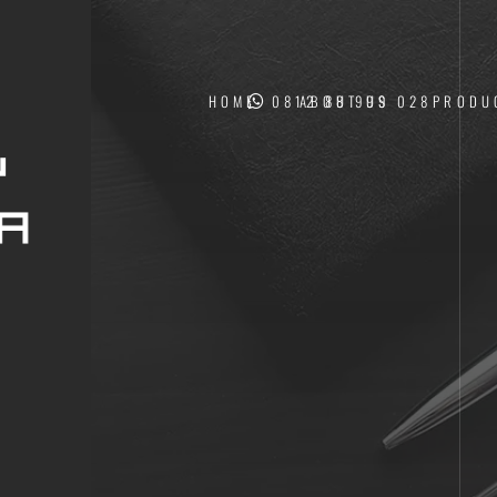
HOME
0812 88 999 028
ABOUT US
PRODU